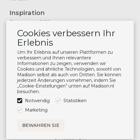
Inspiration
Gartentrends 2026
Cookies verbessern Ihr
Inspirationmagazine 2024
Nachrichten & Blogs
Erlebnis
Planen Sie einen Besuch im Showroom
Um Ihr Erlebnis auf unseren Plattformen zu
Wartung der Kissen
verbessern und Ihnen relevantere
Informationen zu zeigen, verwenden wir
Cookies und ähnliche Technologien, sowohl von
Newsletter
Madison selbst als auch von Dritten. Sie können
jederzeit Änderungen vornehmen, indem Sie
Abonnieren Sie unsere Mailing-Liste
„Cookie-Einstellungen“ unten auf Madison.nl
besuchen.
Abonnieren
Notwendig
Statistiken
Folge uns
Marketing
© Madison B.V.