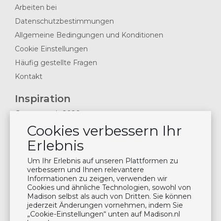
Arbeiten bei
Datenschutzbestimmungen
Allgemeine Bedingungen und Konditionen
Cookie Einstellungen
Häufig gestellte Fragen
Kontakt
Inspiration
Gartentrends 2026
Cookies verbessern Ihr
Inspirationmagazine 2024
Nachrichten & Blogs
Erlebnis
Planen Sie einen Besuch im Showroom
Um Ihr Erlebnis auf unseren Plattformen zu
Wartung der Kissen
verbessern und Ihnen relevantere
Informationen zu zeigen, verwenden wir
Cookies und ähnliche Technologien, sowohl von
Newsletter
Madison selbst als auch von Dritten. Sie können
jederzeit Änderungen vornehmen, indem Sie
Abonnieren Sie unsere Mailing-Liste
„Cookie-Einstellungen“ unten auf Madison.nl