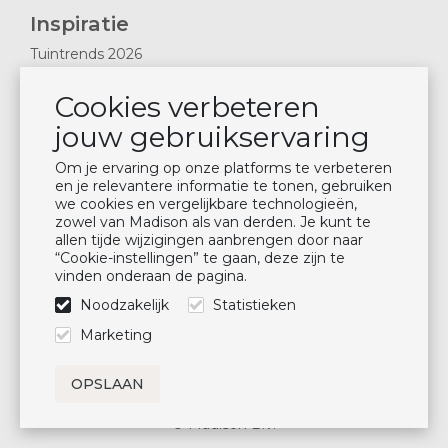
Inspiratie
Tuintrends 2026
Magazines 2025
Cookies verbeteren
Nieuws & Blogs
jouw gebruikservaring
Plan showroom bezoek
Kussen onderhoud
Om je ervaring op onze platforms te verbeteren
en je relevantere informatie te tonen, gebruiken
we cookies en vergelijkbare technologieën,
Nieuwsbrief
zowel van Madison als van derden. Je kunt te
allen tijde wijzigingen aanbrengen door naar
Blijf op de hoogte
“Cookie-instellingen” te gaan, deze zijn te
vinden onderaan de pagina.
Aanmelden
Noodzakelijk
Statistieken
Volg ons
Marketing
© Madison B.V.