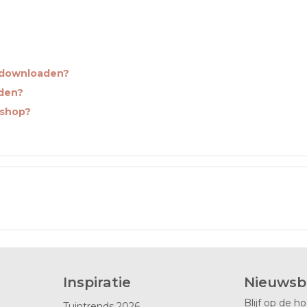
 downloaden?
nden?
bshop?
Inspiratie
Nieuwsb
Blijf op de h
Tuintrends 2026