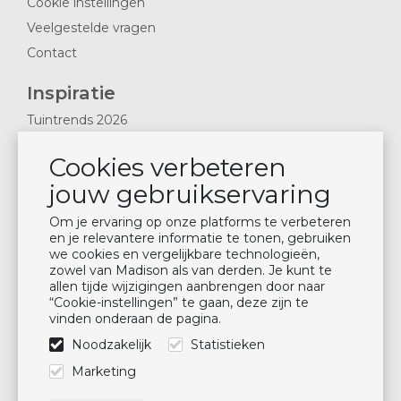
Cookie instellingen
Veelgestelde vragen
Contact
Inspiratie
Tuintrends 2026
Magazines 2025
Cookies verbeteren
Nieuws & Blogs
jouw gebruikservaring
Plan showroom bezoek
Kussen onderhoud
Om je ervaring op onze platforms te verbeteren
en je relevantere informatie te tonen, gebruiken
we cookies en vergelijkbare technologieën,
Nieuwsbrief
zowel van Madison als van derden. Je kunt te
allen tijde wijzigingen aanbrengen door naar
Blijf op de hoogte
“Cookie-instellingen” te gaan, deze zijn te
vinden onderaan de pagina.
Aanmelden
Noodzakelijk
Statistieken
Volg ons
Marketing